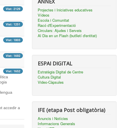
ANNEX
Vist: 2129
Projectes i Iniciatives educatives
Vídeos
Escola i Comunitat
Vist: 1251
Racó d'Experimentació
Circulars: Ajudes i Serveis
Al Dia en un Flash (butlletí d'entitat)
Vist: 1803
Vist: 1692
ESPAI DIGITAL
Vist: 1652
Estratègia Digital de Centre
Cultura Digital
ítica
Video-Càpsules
ogia
llengua
ot accedir a
IFE (etapa Post obligatòria)
Anuncis i Notícies
Informacions Generals