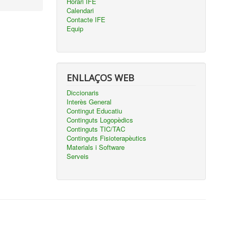
Horari IFE
Calendari
Contacte IFE
Equip
ENLLAÇOS WEB
Diccionaris
Interès General
Contingut Educatiu
Continguts Logopèdics
Continguts TIC/TAC
Continguts Fisioterapèutics
Materials i Software
Serveis