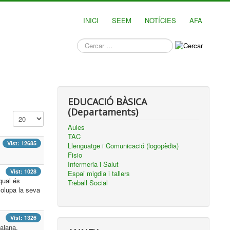
INICI
SEEM
NOTÍCIES
AFA
què
busques?
EDUCACIÓ BÀSICA
(Departaments)
Mostra #
Aules
TAC
Vist: 12685
Llenguatge i Comunicació (logopèdia)
Fisio
Infermeria i Salut
Vist: 1028
Espai migdia i tallers
qual és
Treball Social
volupa la seva
Vist: 1326
alana.