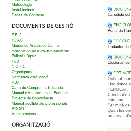
Metodologia
DICCION
Instal·lacions
2a. edició del
Dades de Contacte
ENCICLO
DOCUMENTS DE GESTIÓ
Portal de l'En
P.E.C
PGAC
GOOGLE
Memòries Anuals de Centre
Traductor de t
Memòries Anuals d'Activitats Addicionals
Fulletó i Díptic
DICCION
PdD
Diccionari de
N.O.F.C
Organigrama
OPTIMOT
Normativa d'Aplicació
Optimot, con
PLC
Lingüística e
Carta de Compromís Educatiu
TERMCAT.
Manual d'Acollida noves Famílies
Consta d'un 
Projecte de Convivència
catalana.
Manual acollida als professionals
Per mitjà de
POCAT
Quan les opc
Autoritzacions
un servei d'
ORGANITZACIÓ