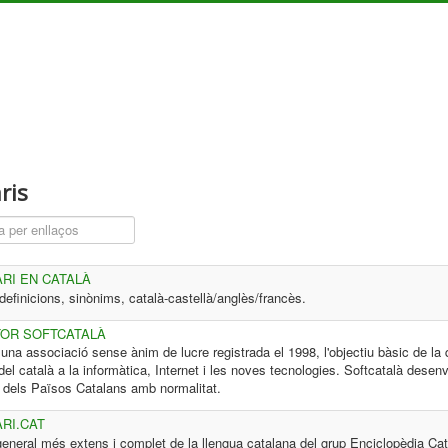
ris
p a filtrar
ARI EN CATALÀ
definicions, sinònims, català-castellà/anglès/francès.
OR SOFTCATALÀ
una associació sense ànim de lucre registrada el 1998, l'objectiu bàsic de la 
del català a la informàtica, Internet i les noves tecnologies. Softcatalà desen
eu dels Països Catalans amb normalitat.
RI.CAT
eneral més extens i complet de la llengua catalana
del grup Enciclopèdia Cat