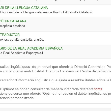
ARI DE LA LLENGUA CATALANA
 Diccionari de la Llengua catalana de l'Institut d'Estudis Catalans.
PÈDIA CATALANA
cilopèdia catalana
 TRADUCTOR
extos: català, castellà, anglès.
ARIO DE LA REAL ACADEMIA ESPAÑOLA
 la Real Acadèmia Espanyola.l
sultes lingüístiques
, és un servei que ofereix la Direcció General de Pol
n col·laboració amb l'Institut d'Estudis Catalans i el Centre de Terminol
cercador d'informació lingüística que ajuda a resoldre dubtes sobre la 
 l'Optimot es poden consultar de manera integrada diferents
fonts
.
ions de cerca que ofereix l'Optimot no resolen el dubte lingüístic, es p
atenció personalitzada.