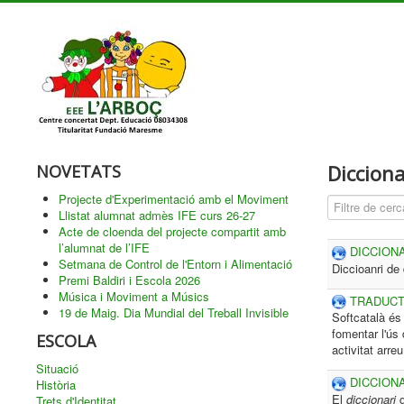
Dicciona
NOVETATS
Projecte d'Experimentació amb el Moviment
Cam
Despublica
Llistat alumnat admès IFE curs 26-27
Acte de cloenda del projecte compartit amb
l’alumnat de l’IFE
DICCION
Setmana de Control de l'Entorn i Alimentació
Diccioanri de 
Premi Baldiri i Escola 2026
Música i Moviment a Músics
TRADUCT
19 de Maig. Dia Mundial del Treball Invisible
Softcatalà és 
fomentar l'ús 
ESCOLA
activitat arr
Situació
DICCIONA
Història
El
diccionari
g
Trets d'Identitat