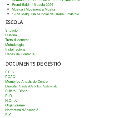
Premi Baldiri i Escola 2026
Música i Moviment a Músics
19 de Maig. Dia Mundial del Treball Invisible
ESCOLA
Situació
Història
Trets d'Identitat
Metodologia
Instal·lacions
Dades de Contacte
DOCUMENTS DE GESTIÓ
P.E.C
PGAC
Memòries Anuals de Centre
Memòries Anuals d'Activitats Addicionals
Fulletó i Díptic
PdD
N.O.F.C
Organigrama
Normativa d'Aplicació
PLC