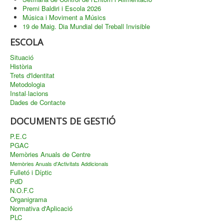
Premi Baldiri i Escola 2026
Música i Moviment a Músics
19 de Maig. Dia Mundial del Treball Invisible
ESCOLA
Situació
Història
Trets d'Identitat
Metodologia
Instal·lacions
Dades de Contacte
DOCUMENTS DE GESTIÓ
P.E.C
PGAC
Memòries Anuals de Centre
Memòries Anuals d'Activitats Addicionals
Fulletó i Díptic
PdD
N.O.F.C
Organigrama
Normativa d'Aplicació
PLC