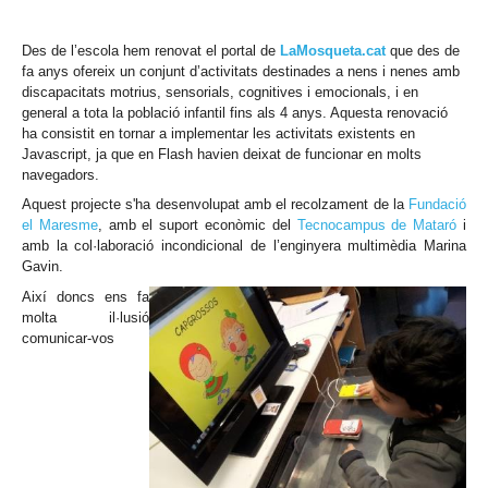
Des de l’escola hem renovat el portal de
LaMosqueta
.cat
que des de
fa anys ofereix un conjunt d’activitats destinades a nens i nenes amb
discapacitats motrius, sensorials, cognitives i emocionals, i en
general a tota la població infantil fins als 4 anys. Aquesta renovació
ha consistit en tornar a implementar les activitats existents en
Javascript, ja que en Flash havien deixat de funcionar en molts
navegadors.
Aquest projecte s'ha desenvolupat amb el recolzament de la
Fundació
el Maresme
, amb el suport econòmic del
Tecnocampus de Mataró
i
amb la col·laboració incondicional de l’enginyera multimèdia Marina
Gavin.
Així doncs ens fa
molta il·lusió
comunicar-vos