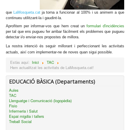
que
LaMosqueta
.cat
ja torna a funcionar al 100% i us animem a que
continueu utilitzant-la i gaudint-la.
Ap
rofitem per informar-vos que hem creat un
formulari d'incidències
per tal que ens pugueu fer arribar fàcilment els problemes que pugueu
detectar i/o enviar-nos propostes de millora.
La nostra intenció és seguir millorant i perfeccionant les activitats
actuals, així com implementar-ne de noves quan sigui possible.
Estàs aquí:
Inici
TAC
Hem actualitzat les activitats de LaMosqueta.cat!
EDUCACIÓ BÀSICA (Departaments)
Aules
TAC
Llenguatge i Comunicació (logopèdia)
Fisio
Infermeria i Salut
Espai migdia i tallers
Treball Social