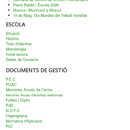
Premi Baldiri i Escola 2026
Música i Moviment a Músics
19 de Maig. Dia Mundial del Treball Invisible
ESCOLA
Situació
Història
Trets d'Identitat
Metodologia
Instal·lacions
Dades de Contacte
DOCUMENTS DE GESTIÓ
P.E.C
PGAC
Memòries Anuals de Centre
Memòries Anuals d'Activitats Addicionals
Fulletó i Díptic
PdD
N.O.F.C
Organigrama
Normativa d'Aplicació
PLC