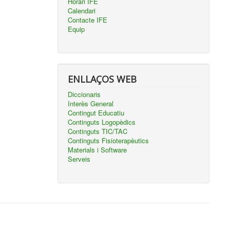
Horari IFE
Calendari
Contacte IFE
Equip
ENLLAÇOS WEB
Diccionaris
Interès General
Contingut Educatiu
Continguts Logopèdics
Continguts TIC/TAC
Continguts Fisioterapèutics
Materials i Software
Serveis