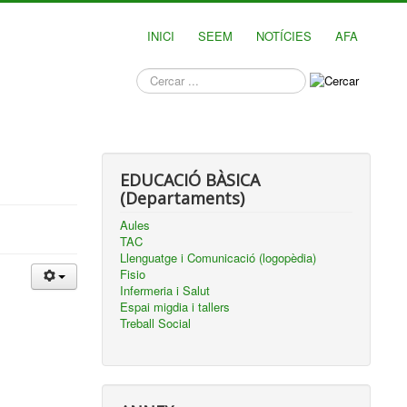
INICI
SEEM
NOTÍCIES
AFA
què
busques?
EDUCACIÓ BÀSICA
(Departaments)
Aules
TAC
Llenguatge i Comunicació (logopèdia)
Fisio
Infermeria i Salut
Espai migdia i tallers
Treball Social