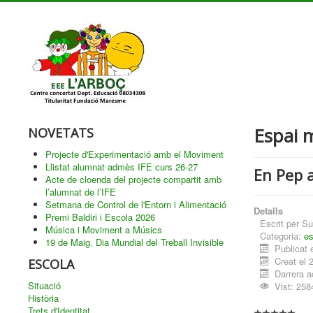
Espai m
NOVETATS
Projecte d'Experimentació amb el Moviment
Llistat alumnat admès IFE curs 26-27
En Pep a
Acte de cloenda del projecte compartit amb
l’alumnat de l’IFE
Setmana de Control de l'Entorn i Alimentació
Detalls
Premi Baldiri i Escola 2026
Escrit per
Su
Música i Moviment a Músics
Categoria:
es
19 de Maig. Dia Mundial del Treball Invisible
Publicat 
Creat el 
ESCOLA
Darrera a
Situació
Vist: 258
Història
Trets d'Identitat
Ràtio:
0
/
5