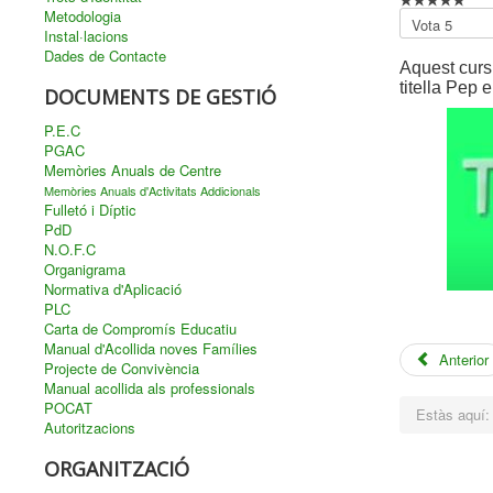
Metodologia
Si
Instal·lacions
us
Dades de Contacte
plau
Aquest curs
valora
titella Pep 
DOCUMENTS DE GESTIÓ
P.E.C
PGAC
Memòries Anuals de Centre
Memòries Anuals d'Activitats Addicionals
Fulletó i Díptic
PdD
N.O.F.C
Organigrama
Normativa d'Aplicació
PLC
Carta de Compromís Educatiu
Manual d'Acollida noves Famílies
Anterior
Projecte de Convivència
Manual acollida als professionals
POCAT
Estàs aquí
Autoritzacions
ORGANITZACIÓ