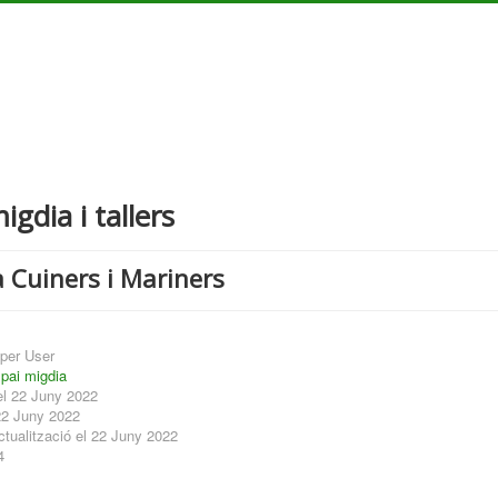
igdia i tallers
 Cuiners i Mariners
per User
pai migdia
el 22 Juny 2022
22 Juny 2022
ctualització el 22 Juny 2022
4