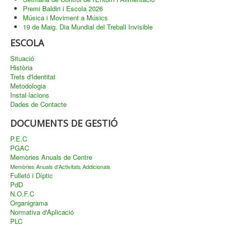
Premi Baldiri i Escola 2026
Música i Moviment a Músics
19 de Maig. Dia Mundial del Treball Invisible
ESCOLA
Situació
Història
Trets d'Identitat
Metodologia
Instal·lacions
Dades de Contacte
DOCUMENTS DE GESTIÓ
P.E.C
PGAC
Memòries Anuals de Centre
Memòries Anuals d'Activitats Addicionals
Fulletó i Díptic
PdD
N.O.F.C
Organigrama
Normativa d'Aplicació
PLC