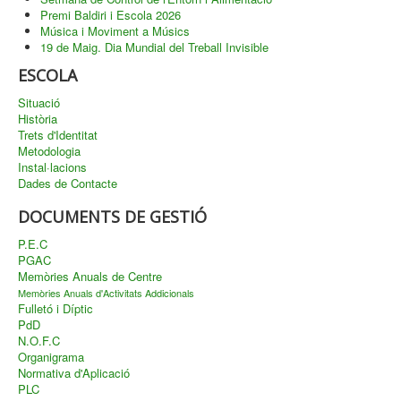
Premi Baldiri i Escola 2026
Música i Moviment a Músics
19 de Maig. Dia Mundial del Treball Invisible
ESCOLA
Situació
Història
Trets d'Identitat
Metodologia
Instal·lacions
Dades de Contacte
DOCUMENTS DE GESTIÓ
P.E.C
PGAC
Memòries Anuals de Centre
Memòries Anuals d'Activitats Addicionals
Fulletó i Díptic
PdD
N.O.F.C
Organigrama
Normativa d'Aplicació
PLC