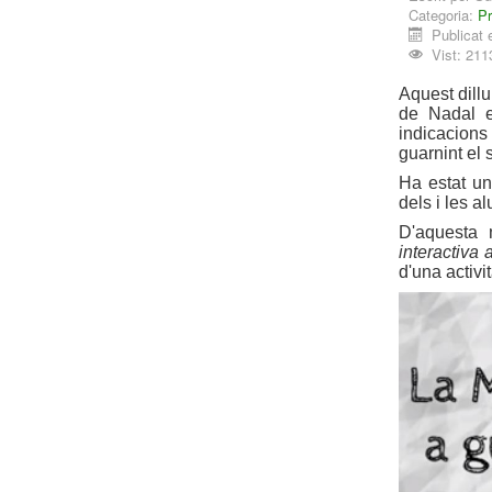
Categoria:
Pr
Publicat
Vist: 211
Aquest dillu
de Nadal e
indicacion
guarnint el 
Ha estat un
dels i les 
D'aquesta 
interactiva
d'una activi