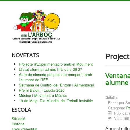
Project
NOVETATS
Projecte d'Experimentació amb el Moviment
Llistat alumnat admès IFE curs 26-27
Ventana
Acte de cloenda del projecte compartit amb
l’alumnat de l’IFE
alumne 
Setmana de Control de l'Entorn i Alimentació
Premi Baldiri i Escola 2026
Música i Moviment a Músics
Detalls
19 de Maig. Dia Mundial del Treball Invisible
Escrit per
Su
Categoria:
Pr
ESCOLA
Publicat
Vist: 195
Situació
Història
Trets d'Identitat
Aquest dill