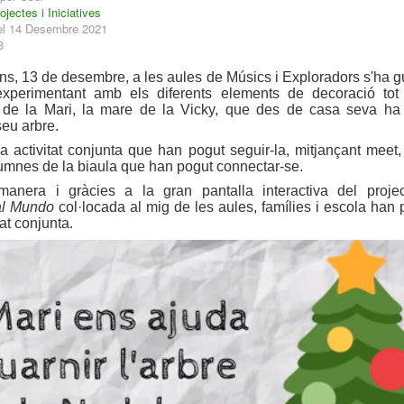
ojectes i Iniciatives
 el 14 Desembre 2021
3
ns, 13 de desembre, a les aules de Músics i Exploradors s'ha gu
xperimentant amb els diferents elements de decoració tot 
s de la Mari, la mare de la Vicky, que des de casa seva ha
seu arbre.
a activitat conjunta que han pogut seguir-la, mitjançant meet, 
alumnes de la biaula que han pogut connectar-se.
manera i gràcies a la gran pantalla interactiva del proje
 al Mundo
col·locada al mig de les aules, famílies i escola han
tat conjunta.