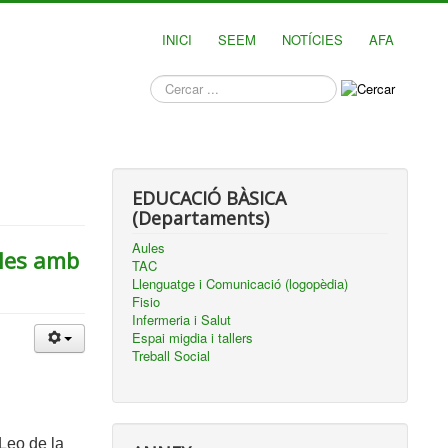
INICI
SEEM
NOTÍCIES
AFA
què
busques?
EDUCACIÓ BÀSICA
(Departaments)
Aules
oles amb
TAC
Llenguatge i Comunicació (logopèdia)
Fisio
Infermeria i Salut
Espai migdia i tallers
Treball Social
Leo de la