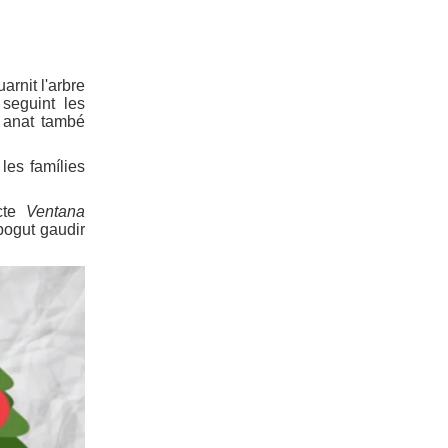
arnit l'arbre
seguint les
 anat també
les famílies
cte
Ventana
 pogut gaudir