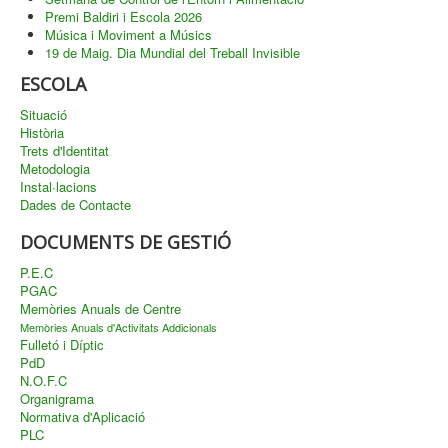
Premi Baldiri i Escola 2026
Música i Moviment a Músics
19 de Maig. Dia Mundial del Treball Invisible
ESCOLA
Situació
Història
Trets d'Identitat
Metodologia
Instal·lacions
Dades de Contacte
DOCUMENTS DE GESTIÓ
P.E.C
PGAC
Memòries Anuals de Centre
Memòries Anuals d'Activitats Addicionals
Fulletó i Díptic
PdD
N.O.F.C
Organigrama
Normativa d'Aplicació
PLC