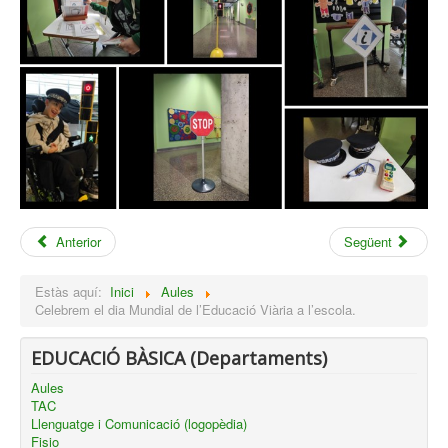
Anterior
Següent
Estàs aquí:
Inici
Aules
Celebrem el dia Mundial de l’Educació Viària a l’escola.
EDUCACIÓ BÀSICA (Departaments)
Aules
TAC
Llenguatge i Comunicació (logopèdia)
Fisio