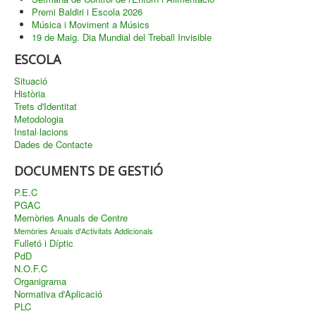
Premi Baldiri i Escola 2026
Música i Moviment a Músics
19 de Maig. Dia Mundial del Treball Invisible
ESCOLA
Situació
Història
Trets d'Identitat
Metodologia
Instal·lacions
Dades de Contacte
DOCUMENTS DE GESTIÓ
P.E.C
PGAC
Memòries Anuals de Centre
Memòries Anuals d'Activitats Addicionals
Fulletó i Díptic
PdD
N.O.F.C
Organigrama
Normativa d'Aplicació
PLC