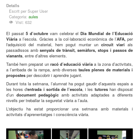
Detalls
Escrit per
Super User
Categoria:
aules
Vist: 632
El passat
5 d’octubre
vam celebrar el
Dia Mundial de l’Educació
Viària
a l’escola. Gràcies a la col·laboració econòmica de l’
AFA,
per
l'adquisició del material, hem pogut muntar un
circuit viari
als
passadissos amb
senyals de trànsit, semàfors, stops i passos de
vianants
, entre d’altres elements.
També hem preparat un
racó d’educació viària
a la zona d’activitats,
a l’arribada de la rampa, amb diverses
taules plenes de materials i
propostes
per descobrir i aprendre jugant.
Durant tota la setmana, l’alumnat ha pogut gaudir d’aquests espais a
les hores d'
entrada i sortida de l’escola
, i les
tutores
han disposat
d’un
document pedagògic
amb activitats adaptades a diferents
nivells per treballar la seguretat viària a l’aula.
L'objectiu ha estat proporcionar una setmana amb materials i
activitats d’aprenentatges i consciència viària.